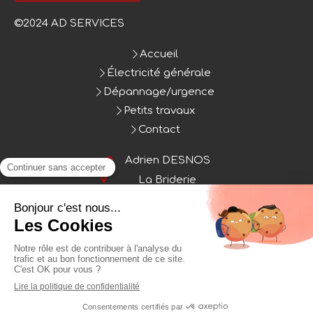
©2024 AD SERVICES
Accueil
Électricité générale
Dépannage/urgence
Petits travaux
Contact
Adrien DESNOS
La Briderie
53260
Entrammes
France
Afficher le téléphone
Plan du site
Mentions légales
Création et référencement du site par Simplébo