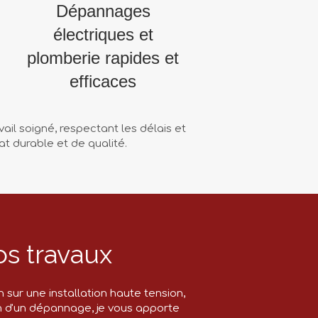
Dépannages
électriques et
plomberie rapides et
efficaces
il soigné, respectant les délais et
t durable et de qualité.
os travaux
sur une installation haute tension,
in d'un dépannage, je vous apporte