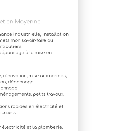
l et en Mayenne
ance industrielle, installation
mets mon savoir-faire au
rticuliers
.
dépannage à la mise en
ve, rénovation, mise aux normes,
sion, dépannage
dépannage
aménagements, petits travaux,
tions rapides en électricité et
iculiers
électricité
et
la plomberie
,